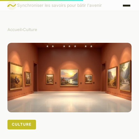
Synchroniser les savoirs pour bâtir l'avenir
Accueil
›
Culture
CULTURE