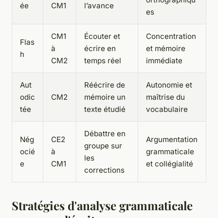
ée
CM1
l’avance
es
CM1
Écouter et
Concentration
Flas
à
écrire en
et mémoire
h
CM2
temps réel
immédiate
Aut
Réécrire de
Autonomie et
odic
CM2
mémoire un
maîtrise du
tée
texte étudié
vocabulaire
Débattre en
Nég
CE2
Argumentation
groupe sur
ocié
à
grammaticale
les
e
CM1
et collégialité
corrections
Stratégies d'analyse grammaticale