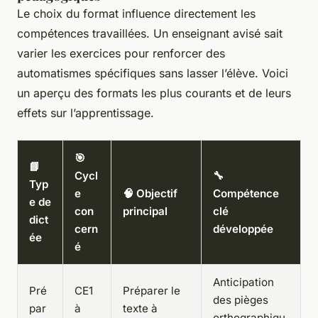
Le choix du format influence directement les
compétences travaillées. Un enseignant avisé sait
varier les exercices pour renforcer des
automatismes spécifiques sans lasser l’élève. Voici
un aperçu des formats les plus courants et de leurs
effets sur l’apprentissage.
🎯
📘
Cycl
🔧
Typ
e
🧠 Objectif
Compétence
e de
con
principal
clé
dict
cern
développée
ée
é
Anticipation
Pré
CE1
Préparer le
des pièges
par
à
texte à
orthographiqu