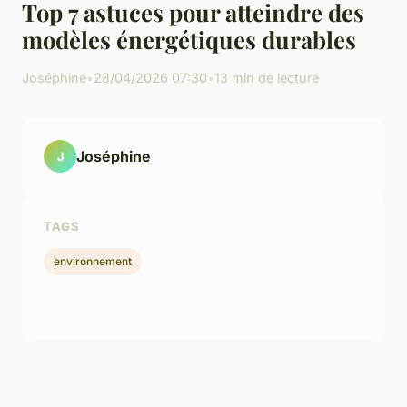
Top 7 astuces pour atteindre des
modèles énergétiques durables
Joséphine
•
28/04/2026 07:30
•
13 min de lecture
Joséphine
J
TAGS
environnement