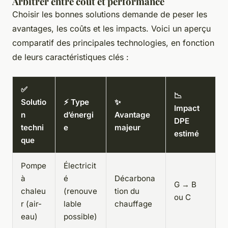
Arbitrer entre coût et performance
Choisir les bonnes solutions demande de peser les
avantages, les coûts et les impacts. Voici un aperçu
comparatif des principales technologies, en fonction
de leurs caractéristiques clés :
✅
📉
Solutio
⚡ Type
✨
Impact
n
d’énergi
Avantage
DPE
techni
e
majeur
estimé
que
Pompe
Électricit
à
é
Décarbona
G → B
chaleu
(renouve
tion du
ou C
r (air-
lable
chauffage
eau)
possible)