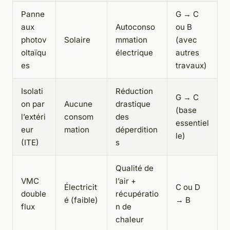
Panne
G → C
aux
Autoconso
ou B
photov
Solaire
mmation
(avec
oltaïqu
électrique
autres
es
travaux)
Isolati
Réduction
G → C
on par
Aucune
drastique
(base
l’extéri
consom
des
essentiel
eur
mation
déperdition
le)
(ITE)
s
Qualité de
VMC
l’air +
Électricit
C ou D
double
récupératio
é (faible)
→ B
flux
n de
chaleur