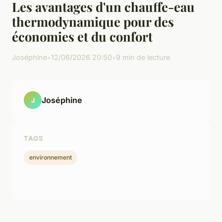
Les avantages d'un chauffe-eau
thermodynamique pour des
économies et du confort
Joséphine
•
12/06/2026 20:50
•
9 min de lecture
Joséphine
J
TAGS
environnement