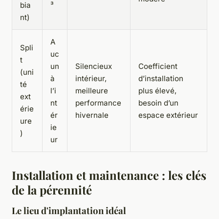
bia
³
nt)
A
Spli
uc
t
un
Silencieux
Coefficient
(uni
à
intérieur,
d’installation
té
l’i
meilleure
plus élevé,
ext
nt
performance
besoin d’un
érie
ér
hivernale
espace extérieur
ure
ie
)
ur
Installation et maintenance : les clés
de la pérennité
Le lieu d'implantation idéal