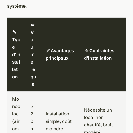
système.
㎥
🔧
V
Typ
ol
e
u
✅ Avantages
⚠️ Contraintes
d'in
m
principaux
d'installation
stal
e
lati
re
on
qu
is
Mo
nob
≥
Nécessite un
loc
2
Installation
local non
(air
0
simple, coût
chauffé, bruit
am
m
moindre
modéré